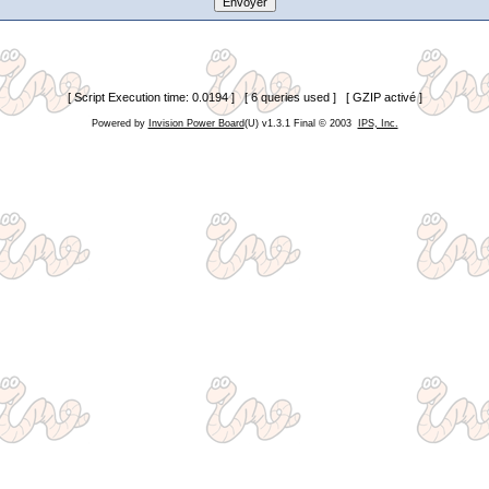
[ Script Execution time: 0.0194 ] [ 6 queries used ] [ GZIP activé ]
Powered by
Invision Power Board
(U) v1.3.1 Final © 2003
IPS, Inc.