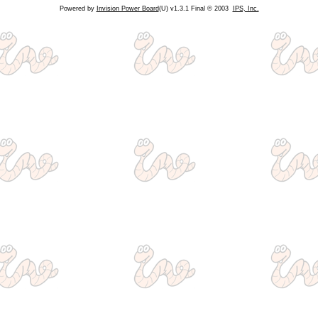
Powered by
Invision Power Board
(U) v1.3.1 Final © 2003
IPS, Inc.