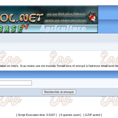
ion en cours. Si au moins une est trouvée, l'email sera ré-envoyé à l'adresse email avec laq
[ Script Execution time: 0.0197 ] [ 6 queries used ] [ GZIP activé ]