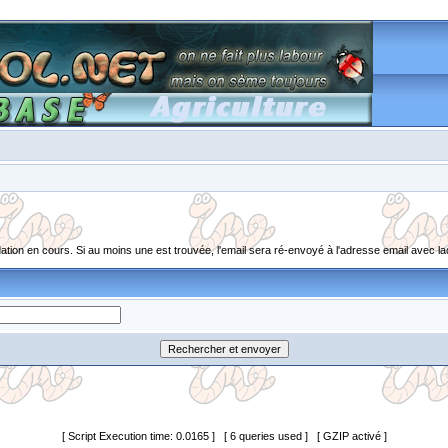
ion en cours. Si au moins une est trouvée, l'email sera ré-envoyé à l'adresse email avec laq
[ Script Execution time: 0.0165 ] [ 6 queries used ] [ GZIP activé ]