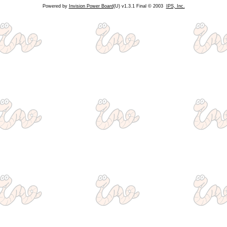
Powered by
Invision Power Board
(U) v1.3.1 Final © 2003
IPS, Inc.