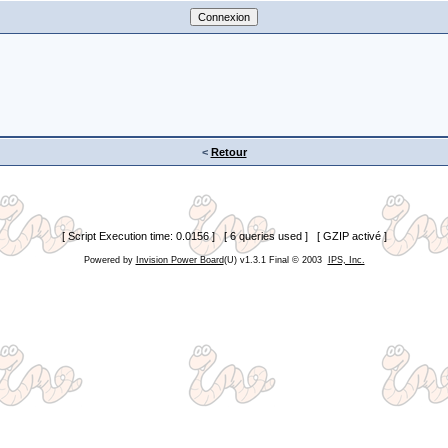
<
Retour
[ Script Execution time: 0.0156 ] [ 6 queries used ] [ GZIP activé ]
Powered by
Invision Power Board
(U) v1.3.1 Final © 2003
IPS, Inc.