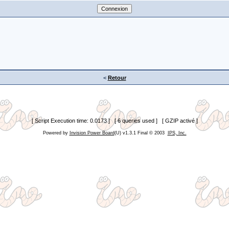
<
Retour
[ Script Execution time: 0.0173 ] [ 6 queries used ] [ GZIP activé ]
Powered by
Invision Power Board
(U) v1.3.1 Final © 2003
IPS, Inc.