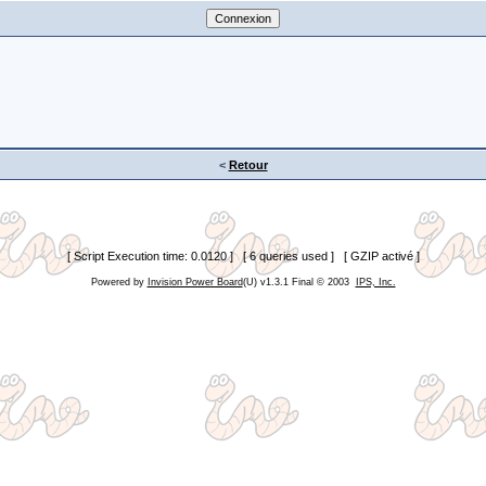
<
Retour
[ Script Execution time: 0.0120 ] [ 6 queries used ] [ GZIP activé ]
Powered by
Invision Power Board
(U) v1.3.1 Final © 2003
IPS, Inc.