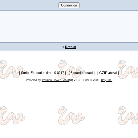
<
Retour
[ Script Execution time: 0.0117 ] [ 6 queries used ] [ GZIP activé ]
Powered by
Invision Power Board
(U) v1.3.1 Final © 2003
IPS, Inc.