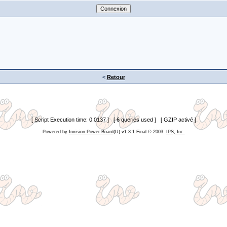
<
Retour
[ Script Execution time: 0.0137 ] [ 6 queries used ] [ GZIP activé ]
Powered by
Invision Power Board
(U) v1.3.1 Final © 2003
IPS, Inc.