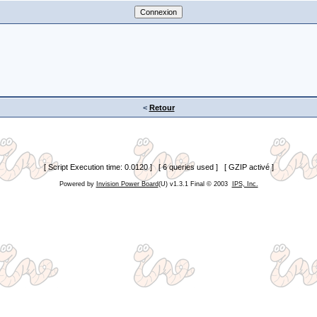
<
Retour
[ Script Execution time: 0.0120 ] [ 6 queries used ] [ GZIP activé ]
Powered by
Invision Power Board
(U) v1.3.1 Final © 2003
IPS, Inc.