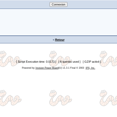
<
Retour
[ Script Execution time: 0.0173 ] [ 6 queries used ] [ GZIP activé ]
Powered by
Invision Power Board
(U) v1.3.1 Final © 2003
IPS, Inc.