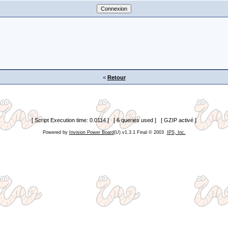
<
Retour
[ Script Execution time: 0.0114 ] [ 6 queries used ] [ GZIP activé ]
Powered by
Invision Power Board
(U) v1.3.1 Final © 2003
IPS, Inc.