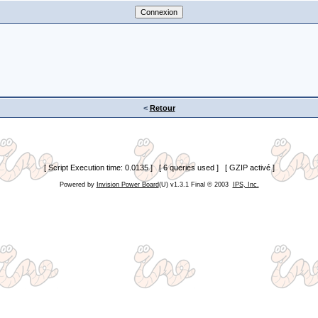
<
Retour
[ Script Execution time: 0.0135 ] [ 6 queries used ] [ GZIP activé ]
Powered by
Invision Power Board
(U) v1.3.1 Final © 2003
IPS, Inc.