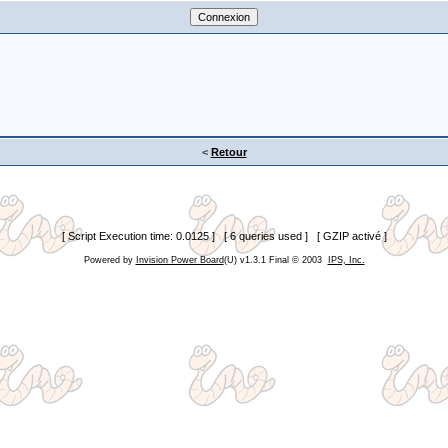
<
Retour
[ Script Execution time: 0.0125 ] [ 6 queries used ] [ GZIP activé ]
Powered by
Invision Power Board
(U) v1.3.1 Final © 2003
IPS, Inc.