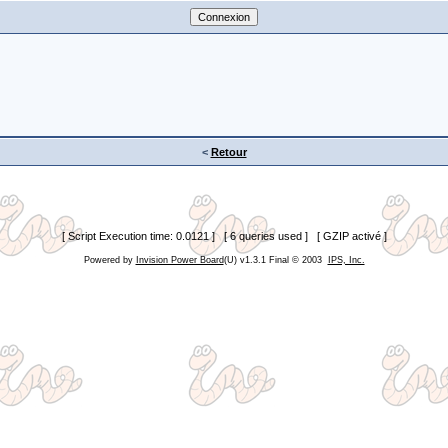
<
Retour
[ Script Execution time: 0.0121 ] [ 6 queries used ] [ GZIP activé ]
Powered by
Invision Power Board
(U) v1.3.1 Final © 2003
IPS, Inc.