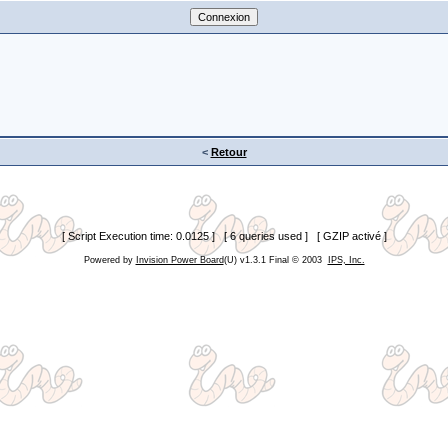
<
Retour
[ Script Execution time: 0.0125 ] [ 6 queries used ] [ GZIP activé ]
Powered by
Invision Power Board
(U) v1.3.1 Final © 2003
IPS, Inc.