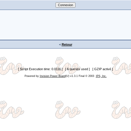
<
Retour
[ Script Execution time: 0.0116 ] [ 6 queries used ] [ GZIP activé ]
Powered by
Invision Power Board
(U) v1.3.1 Final © 2003
IPS, Inc.