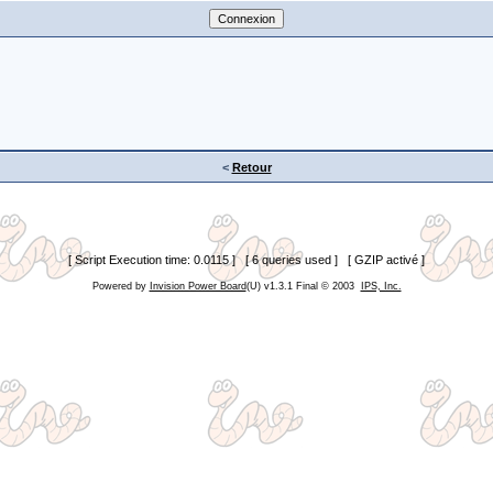
<
Retour
[ Script Execution time: 0.0115 ] [ 6 queries used ] [ GZIP activé ]
Powered by
Invision Power Board
(U) v1.3.1 Final © 2003
IPS, Inc.