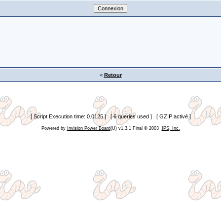
<
Retour
[ Script Execution time: 0.0125 ] [ 6 queries used ] [ GZIP activé ]
Powered by
Invision Power Board
(U) v1.3.1 Final © 2003
IPS, Inc.