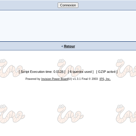
<
Retour
[ Script Execution time: 0.0128 ] [ 6 queries used ] [ GZIP activé ]
Powered by
Invision Power Board
(U) v1.3.1 Final © 2003
IPS, Inc.