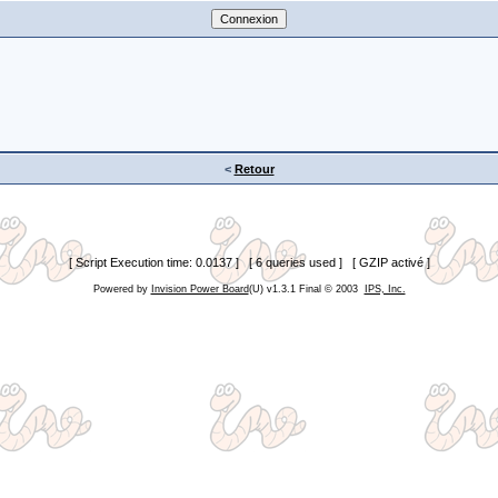
<
Retour
[ Script Execution time: 0.0137 ] [ 6 queries used ] [ GZIP activé ]
Powered by
Invision Power Board
(U) v1.3.1 Final © 2003
IPS, Inc.