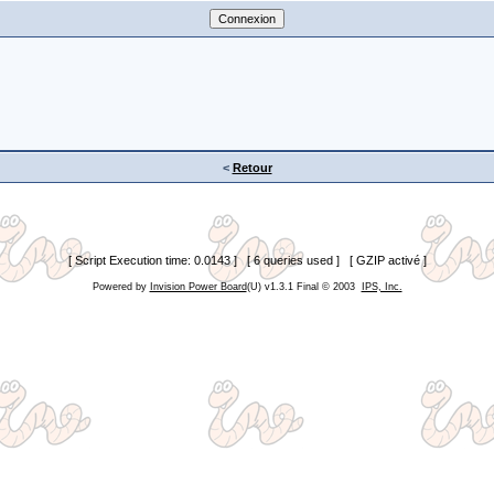
<
Retour
[ Script Execution time: 0.0143 ] [ 6 queries used ] [ GZIP activé ]
Powered by
Invision Power Board
(U) v1.3.1 Final © 2003
IPS, Inc.