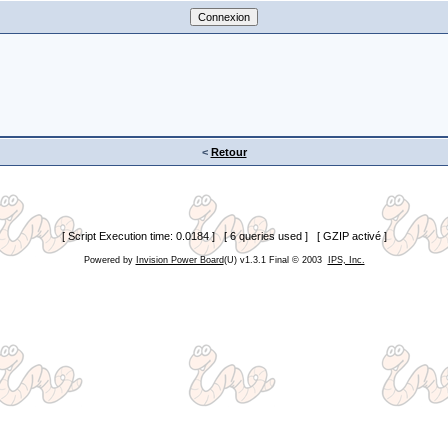
<
Retour
[ Script Execution time: 0.0184 ] [ 6 queries used ] [ GZIP activé ]
Powered by
Invision Power Board
(U) v1.3.1 Final © 2003
IPS, Inc.