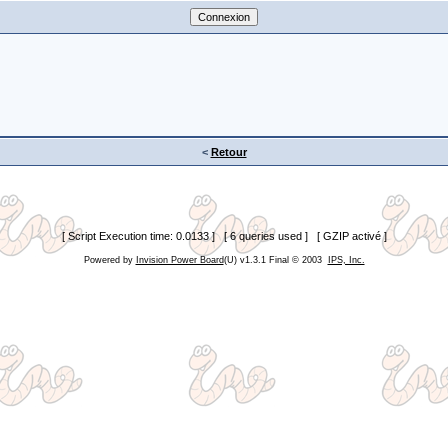
<
Retour
[ Script Execution time: 0.0133 ] [ 6 queries used ] [ GZIP activé ]
Powered by
Invision Power Board
(U) v1.3.1 Final © 2003
IPS, Inc.