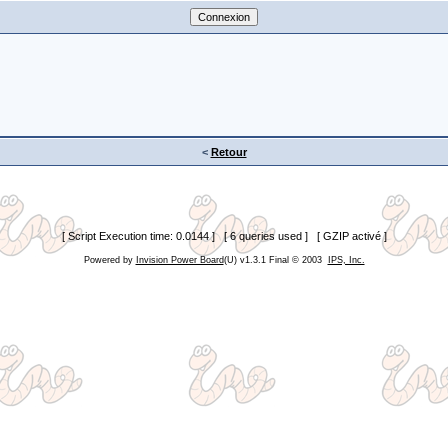
<
Retour
[ Script Execution time: 0.0144 ] [ 6 queries used ] [ GZIP activé ]
Powered by
Invision Power Board
(U) v1.3.1 Final © 2003
IPS, Inc.