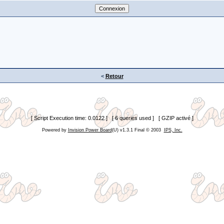
<
Retour
[ Script Execution time: 0.0122 ] [ 6 queries used ] [ GZIP activé ]
Powered by
Invision Power Board
(U) v1.3.1 Final © 2003
IPS, Inc.